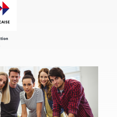
ction
e