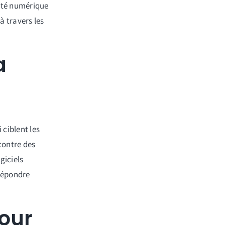
rité numérique
à travers les
a
ciblent les
contre des
giciels
 répondre
pour