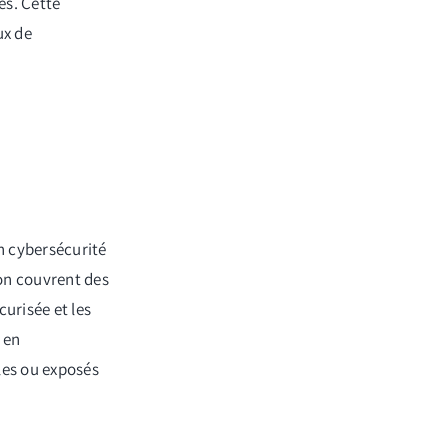
es. Cette
ux de
n cybersécurité
on couvrent des
urisée et les
 en
bles ou exposés