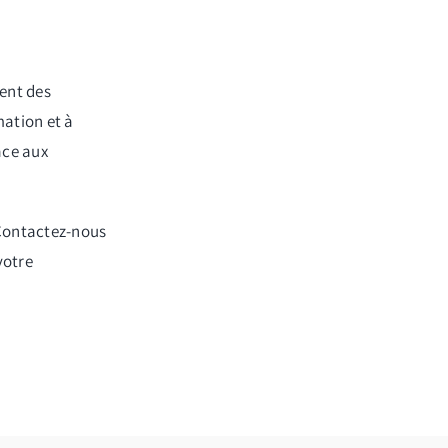
vent des
mation et à
ace aux
 Contactez-nous
votre