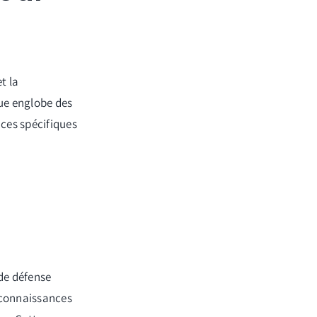
t la
que englobe des
ces spécifiques
de défense
 connaissances